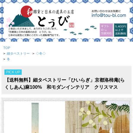
TOP
>
細タペストリー
>
◇冬◇
>
冬
PICK UP
【送料無料】細タペストリー「ひいらぎ」京都洛柿庵(ら
くしあん)麻100% 和モダンインテリア クリスマス