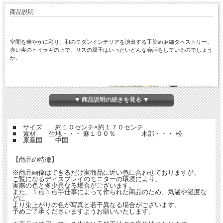
商品説明
空間を華やかに彩り、和のモダンインテリアを演出する手染め麻細タペストリー。
赤い実のヒイラギの上で、リスの親子はいったいどんな会話をしているのでしょう
か。
▼ 商品説明の続きを見る ▼
■ サイズ 約１０センチ×約１７０センチ
■ 素材 生地・・・ 麻１００％ 木部・・・ 松
■ 原産国 中国
【商品の特徴】
※商品画像はできるだけ実商品に近い色に合わせておりますが、
ご覧になるディスプレイのモニターの環境により、
実際の色と多少異なる場合がございます。
また、１点１点手仕事によって作られた商品のため、気温や湿度な
どに
より染上がりの色が写真と若干異なる場合がございます。
予めご了承くださいますようお願いいたします。