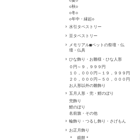
◇夏◇
◇秋◇
◇冬◇
◇年中・縁起◇
水引タペストリー
豆タペストリー
メモリアル■ペットの祭壇・仏
壇・仏具
ひな飾り・お雛様・ひな人形
０円～９，９９９円
１０，０００円～１９，９９９円
２０，０００円～５０，０００円
お人形以外の雛飾り
五月人形・兜・鯉のぼり
兜飾り
鯉のぼり
名前旗・その他
輪飾り・つるし飾り・さげもん
お正月飾り
＊ 鏡餅＊