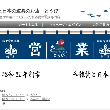
と日本の道具のお店 とうび
色や和柄にこだわった和雑貨の通販専門店。
カートをみる
｜
マイページへログイン
｜
ご利用案内
HOME
>
細タペストリー
>
◇冬◇
>
細タペストリー
>
◇年中・縁起◇
>
冬