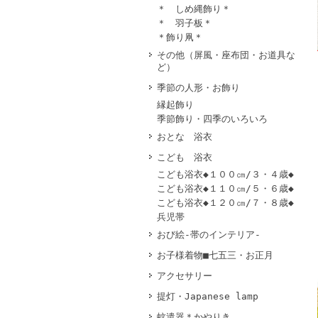
＊ しめ縄飾り＊
＊ 羽子板＊
＊飾り凧＊
その他（屏風・座布団・お道具な
ど）
季節の人形・お飾り
縁起飾り
季節飾り・四季のいろいろ
おとな 浴衣
こども 浴衣
こども浴衣◆１００㎝/３・４歳◆
こども浴衣◆１１０㎝/５・６歳◆
こども浴衣◆１２０㎝/７・８歳◆
兵児帯
おび絵-帯のインテリア-
お子様着物■七五三・お正月
アクセサリー
提灯・Japanese lamp
蚊遣器＊かやりき