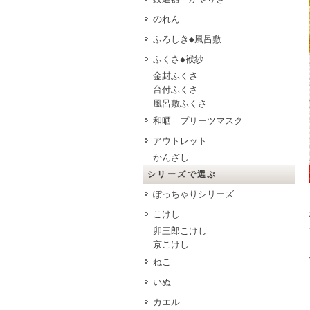
のれん
ふろしき◆風呂敷
ふくさ◆袱紗
金封ふくさ
台付ふくさ
風呂敷ふくさ
和晒 プリーツマスク
アウトレット
かんざし
シリーズで選ぶ
ぽっちゃりシリーズ
こけし
卯三郎こけし
京こけし
ねこ
いぬ
カエル