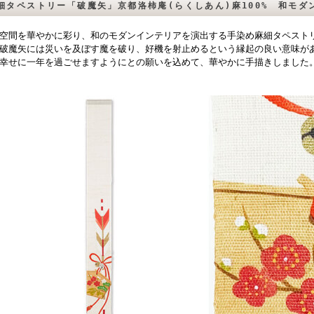
細タペストリー「破魔矢」京都洛柿庵(らくしあん)麻100% 和モ
空間を華やかに彩り、和のモダンインテリアを演出する手染め麻細タペスト
破魔矢には災いを及ぼす魔を破り、好機を射止めるという縁起の良い意味が
幸せに一年を過ごせますようにとの願いを込めて、華やかに手描きしました