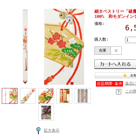
細タペストリー「破魔
100% 和モダンイン
価格:
6,
購入数:
在庫
○
返品
この
拡大表示