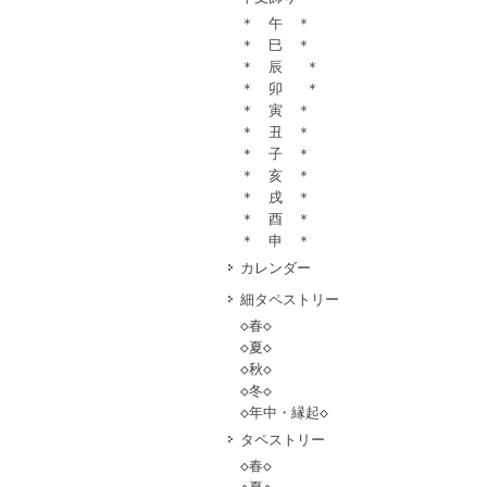
＊ 午 ＊
＊ 巳 ＊
＊ 辰 ＊
＊ 卯 ＊
＊ 寅 ＊
＊ 丑 ＊
＊ 子 ＊
＊ 亥 ＊
＊ 戌 ＊
＊ 酉 ＊
＊ 申 ＊
カレンダー
細タペストリー
◇春◇
◇夏◇
◇秋◇
◇冬◇
◇年中・縁起◇
タペストリー
◇春◇