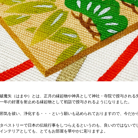
破魔矢（はまや）とは、正月の縁起物や神具として神社・寺院で授与される
一年の好運を射止める縁起物として初詣で授与されるようになりました。
邪気を祓い、浄化する・・・という願いも込められておりますので、今だか
タペストリーで日本の伝統行事をしつらえるというのも、良いのではないで
インテリアとしても、とてもお部屋を華やかに彩りますよ。