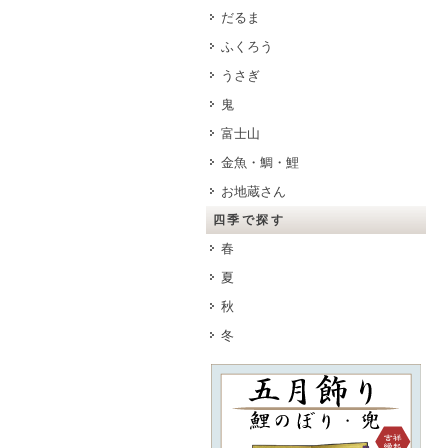
だるま
ふくろう
うさぎ
鬼
富士山
金魚・鯛・鯉
お地蔵さん
四季で探す
春
夏
秋
冬