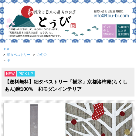
TOP
>
細タペストリー
>
◇冬◇
>
冬
NEW
PICK UP
【送料無料】細タペストリー「樹氷」京都洛柿庵(らくし
あん)麻100% 和モダンインテリア