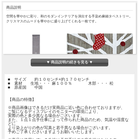
商品説明
空間を華やかに彩り、和のモダンインテリアを演出する手染め麻細タペストリー。
クリスマスのムードを華やかに盛り上げてくれる一枚です。
▼ 商品説明の続きを見る ▼
■ サイズ 約１０センチ×約１７０センチ
■ 素材 生地・・・ 麻１００％ 木部・・・ 松
■ 原産国 中国
【商品の特徴】
※商品画像はできるだけ実商品に近い色に合わせておりますが、
ご覧になるディスプレイのモニターの環境により、
実際の色と多少異なる場合がございます。
また、１点１点手仕事によって作られた商品のため、気温や湿度な
どに
より染上がりの色が写真と若干異なる場合がございます。
予めご了承くださいますようお願いいたします。