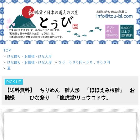
TOP
>
ひな飾り・お雛様・ひな人形
>
ひな飾り・お雛様・ひな人形
>
２０，０００円～５０，０００円
>
夏
PICK UP
【送料無料】 ちりめん 雛人形 「ほほえみ桜雛」 お
雛様 ひな祭り 「龍虎堂/リュウコドウ」