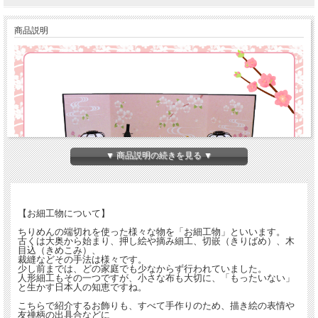
商品説明
▼ 商品説明の続きを見る ▼
【お細工物について】
ちりめんの端切れを使った様々な物を「お細工物」といいます。
古くは大奥から始まり、押し絵や摘み細工、切嵌（きりばめ）、木
目込（きめこみ）、
裁縫などその手法は様々です。
少し前までは、どの家庭でも少なからず行われていました。
人形細工もその一つですが、小さな布も大切に、「もったいない」
と生かす日本人の知恵ですね。
こちらで紹介するお飾りも、すべて手作りのため、描き絵の表情や
友禅柄の出具合などに