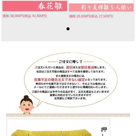
価格:38,000円(税込 41,800円)
価格:25,000円(税込 27,500円)
「ほほえみ桜雛」の名の通り、お顔がとっても魅力的な親王飾りです。
おひな様の手には花飾りの付いた扇、お内裏様は勺を持っています。
奥行きはコンパクトながら幅はしっかり４５センチありますので、とても飾り映え
します。
桜や橘、ぼんぼりの作りは、龍虎堂ならではの職人さんの細部へのこだわりが感じ
られる、
大変美しい仕上がりです。
大切なお嬢様、お孫様の誕生と、健やかな健康を願い、末永く「守り雛」としてお
飾りください。
コンパクトでもきちんと、小さくても良い物をお探しの方におススメします。