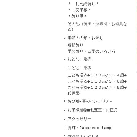
＊ しめ縄飾り＊
＊ 羽子板＊
＊飾り凧＊
その他（屏風・座布団・お道具な
ど）
季節の人形・お飾り
縁起飾り
季節飾り・四季のいろいろ
おとな 浴衣
こども 浴衣
こども浴衣◆１００㎝/３・４歳◆
こども浴衣◆１１０㎝/５・６歳◆
こども浴衣◆１２０㎝/７・８歳◆
兵児帯
おび絵-帯のインテリア-
お子様着物■七五三・お正月
アクセサリー
提灯・Japanese lamp
蚊遣器＊かやりき