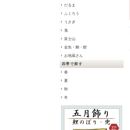
だるま
ふくろう
うさぎ
鬼
富士山
金魚・鯛・鯉
お地蔵さん
四季で探す
春
夏
秋
冬