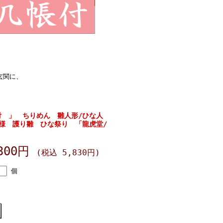
玄関に、
付 」 ちりめん 雛人形/ひな人
様 護り雛 ひな祭り 「龍虎堂/
,300円
(税込 5,830円)
個