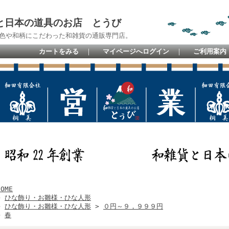
と日本の道具のお店 とうび
色や和柄にこだわった和雑貨の通販専門店。
カートをみる
｜
マイページへログイン
｜
ご利用案内
HOME
>
ひな飾り・お雛様・ひな人形
>
ひな飾り・お雛様・ひな人形
>
０円～９，９９９円
>
春