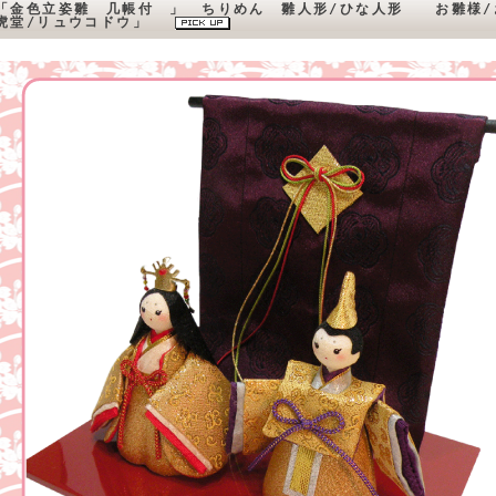
「金色立姿雛 几帳付 」 ちりめん 雛人形/ひな人形 お雛様/
虎堂/リュウコドウ」