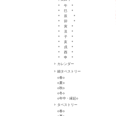
＊ 午 ＊
＊ 巳 ＊
＊ 辰 ＊
＊ 卯 ＊
＊ 寅 ＊
＊ 丑 ＊
＊ 子 ＊
＊ 亥 ＊
＊ 戌 ＊
＊ 酉 ＊
＊ 申 ＊
カレンダー
細タペストリー
◇春◇
◇夏◇
◇秋◇
◇冬◇
◇年中・縁起◇
タペストリー
◇春◇