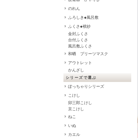
のれん
ふろしき◆風呂敷
ふくさ◆袱紗
金封ふくさ
台付ふくさ
風呂敷ふくさ
和晒 プリーツマスク
アウトレット
かんざし
シリーズで選ぶ
ぽっちゃりシリーズ
こけし
卯三郎こけし
京こけし
ねこ
いぬ
カエル