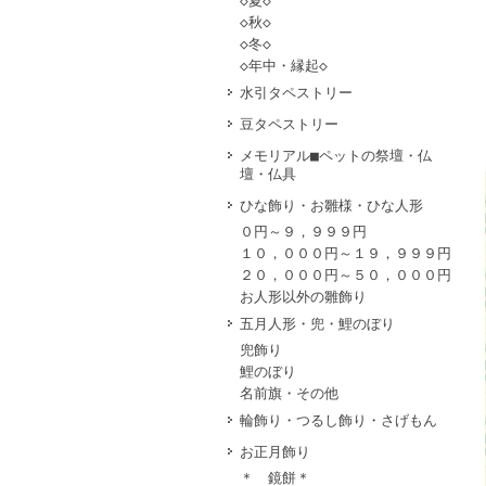
◇夏◇
◇秋◇
◇冬◇
◇年中・縁起◇
水引タペストリー
豆タペストリー
メモリアル■ペットの祭壇・仏
壇・仏具
ひな飾り・お雛様・ひな人形
０円～９，９９９円
１０，０００円～１９，９９９円
２０，０００円～５０，０００円
お人形以外の雛飾り
五月人形・兜・鯉のぼり
兜飾り
鯉のぼり
名前旗・その他
輪飾り・つるし飾り・さげもん
お正月飾り
＊ 鏡餅＊