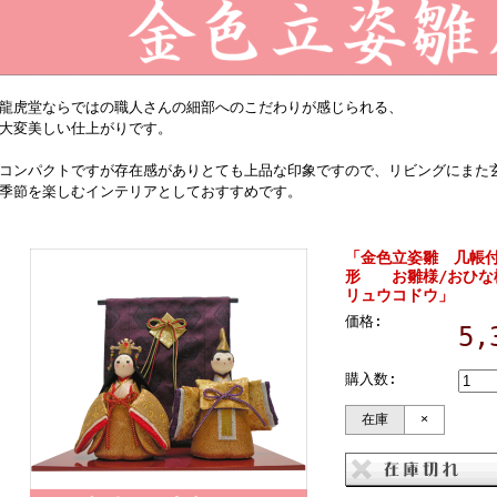
龍虎堂ならではの職人さんの細部へのこだわりが感じられる、
大変美しい仕上がりです。
コンパクトですが存在感がありとても上品な印象ですので、リビングにまた
季節を楽しむインテリアとしておすすめです。
「金色立姿雛 几帳
形 お雛様/おひな
リュウコドウ」
価格:
5
購入数:
在庫
×