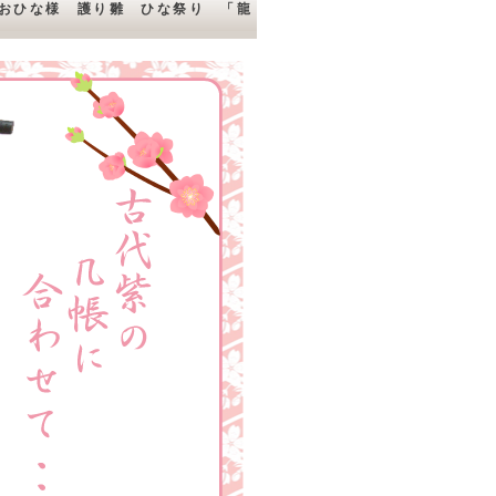
おひな様 護り雛 ひな祭り 「龍