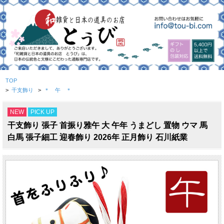
TOP
>
干支飾り
>
＊ 午 ＊
NEW
PICK UP
干支飾り 張子 首振り雅午 大 午年 うまどし 置物 ウマ 馬
白馬 張子細工 迎春飾り 2026年 正月飾り 石川紙業