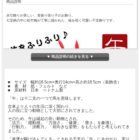
商品説明
水引飾りが美しい、首振り張り子のお飾り。
七宝柄の中に松竹梅が丁寧に描かれた、福を招く可愛い干支飾りです。
▼ 商品説明の続きを見る ▼
■ サイズ 幅約18.5cm×奥行14cm×高さ約18.5cm（装飾含）
■ 素 材 紙・フェルト など
■ 原材料 日本 ベトナム製
「午」は十二支の一つで馬を意味します。
古来より人々の生活に深く関わり、
人の役に立つ動物として大切にされてきました。
そのため、午は縁起の良い動物とされ、
「活力」「躍動感」「力強さ」「健康」「豊さ」を象徴し、
「行動力」「決断力」「前向きな姿勢」をもたらすと考えられてき
ました。
「幸運が駆け込んでくる」とされる干支の「午」にあやかり、実り